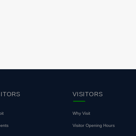
BITORS
VISITORS
it
Why Visit
ents
Visitor Opening Hours