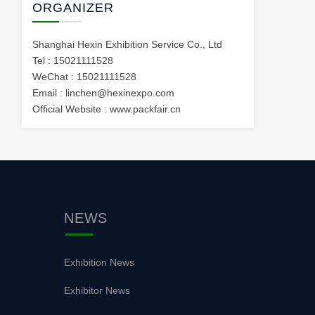
ORGANIZER
Shanghai Hexin Exhibition Service Co., Ltd
Tel : 15021111528
WeChat : 15021111528
Email : linchen@hexinexpo.com
Official Website :
www.packfair.cn
NEWS
Exhibition News
Exhibitor News